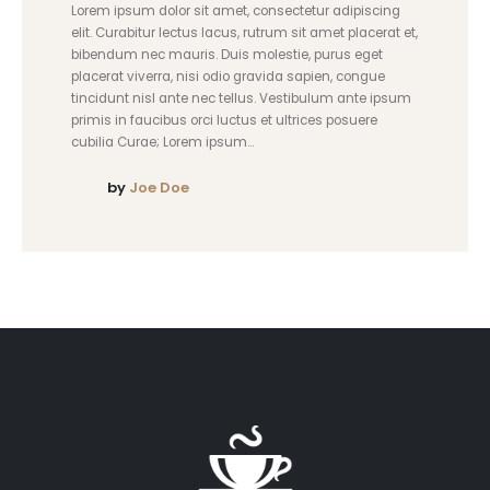
Lorem ipsum dolor sit amet, consectetur adipiscing
elit. Curabitur lectus lacus, rutrum sit amet placerat et,
bibendum nec mauris. Duis molestie, purus eget
placerat viverra, nisi odio gravida sapien, congue
tincidunt nisl ante nec tellus. Vestibulum ante ipsum
primis in faucibus orci luctus et ultrices posuere
cubilia Curae; Lorem ipsum...
by
Joe Doe