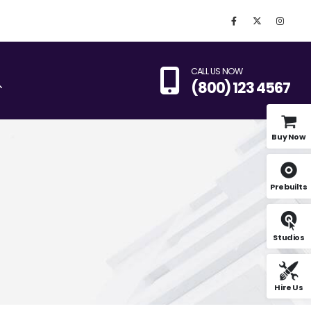
CALL US NOW
(800) 123 4567
Buy Now
Prebuilts
Studios
Hire Us