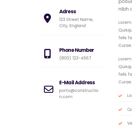
posue
nibh 
Adress
123 Street Name,
Lorem 
City, England
Quisqu
felis 
Curae.
Phone Number
(800) 123-4567
Lorem 
Quisqu
felis 
E-Mail Address
Curae.
porto@constructio
Lo
n.com
Qu
Ve