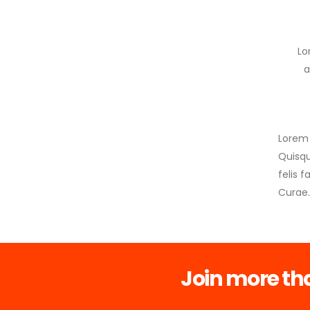
Lo
a
Lorem 
Quisqu
felis 
Curae.
Join more th