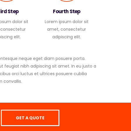
ird Step
Fourth Step
psum dolor sit
Lorem ipsum dolor sit
 consectetur
amet, consectetur
iscing elit.
adipiscing elit.
llentesque neque eget diam posuere porta.
ut feugiat nibh adipiscing sit amet. In eu justo a
ibus orci luctus et ultrices posuere cubilia
m convallis.
GET A QUOTE