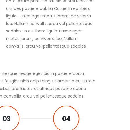
ante ipsum primis in faucibus orci luctus et
ultrices posuere cubilia Curae. In eu libero
ligula. Fusce eget metus lorem, ac viverra
leo. Nullam convallis, arcu vel pellentesque
sodales. In eu libero ligula. Fusce eget
metus lorem, ac viverra leo. Nullam
convallis, arcu vel pellentesque sodales.
llentesque neque eget diam posuere porta.
ut feugiat nibh adipiscing sit amet. In eu justo a
ibus orci luctus et ultrices posuere cubilia
m convallis, arcu vel pellentesque sodales.
03
04