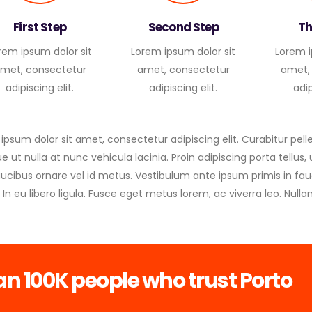
First Step
Second Step
Th
rem ipsum dolor sit
Lorem ipsum dolor sit
Lorem i
met, consectetur
amet, consectetur
amet,
adipiscing elit.
adipiscing elit.
adip
ipsum dolor sit amet, consectetur adipiscing elit. Curabitur pe
e ut nulla at nunc vehicula lacinia. Proin adipiscing porta tellus, 
faucibus ornare vel id metus. Vestibulum ante ipsum primis in fauc
 In eu libero ligula. Fusce eget metus lorem, ac viverra leo. Nulla
an 100K people who trust Porto