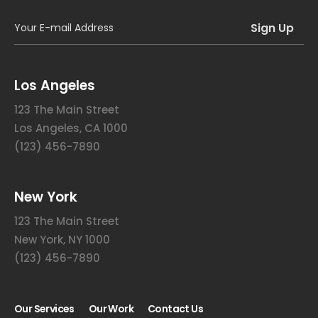
Los Angeles
123 The Main Street
Los Angeles, CA 1000
(123) 456-7890
New York
123 The Main Street
New York, NY 1000
(123) 456-7890
Our Services
Our Work
Contact Us