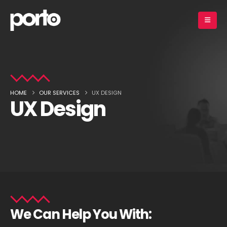
HOME
OUR SERVICES
UX DESIGN
UX Design
We Can Help You With: