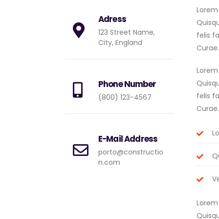
Lorem 
Adress
Quisqu
123 Street Name,
felis 
City, England
Curae.
Lorem 
Phone Number
Quisqu
felis 
(800) 123-4567
Curae.
L
E-Mail Address
porto@constructio
Qu
n.com
Ve
Lorem 
Quisqu