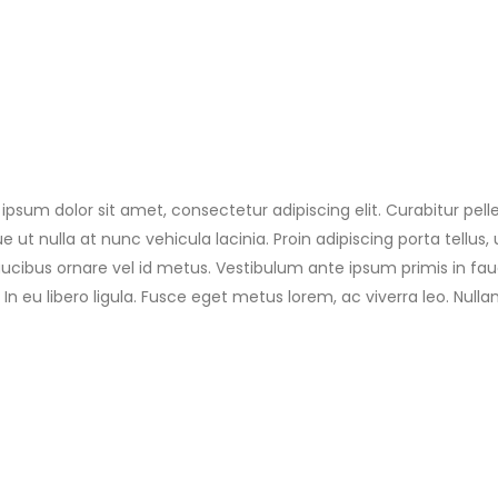
ipsum dolor sit amet, consectetur adipiscing elit. Curabitur pe
e ut nulla at nunc vehicula lacinia. Proin adipiscing porta tellus, 
faucibus ornare vel id metus. Vestibulum ante ipsum primis in fauc
 In eu libero ligula. Fusce eget metus lorem, ac viverra leo. Nulla