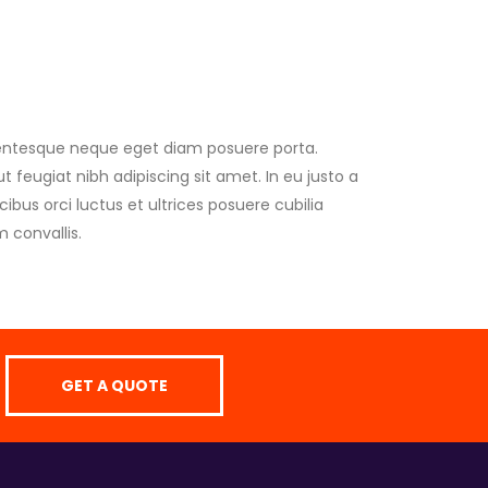
llentesque neque eget diam posuere porta.
ut feugiat nibh adipiscing sit amet. In eu justo a
ibus orci luctus et ultrices posuere cubilia
m convallis.
GET A QUOTE