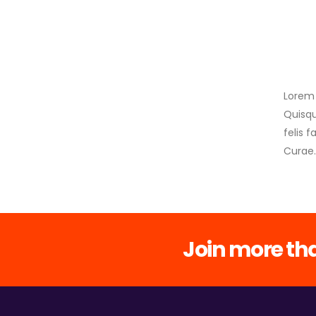
Lorem 
Quisqu
felis 
Curae.
Join more tha