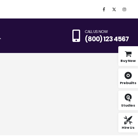
CALL US NOW
(800) 123 4567
Buy Now
Prebuilts
Studios
Hire Us