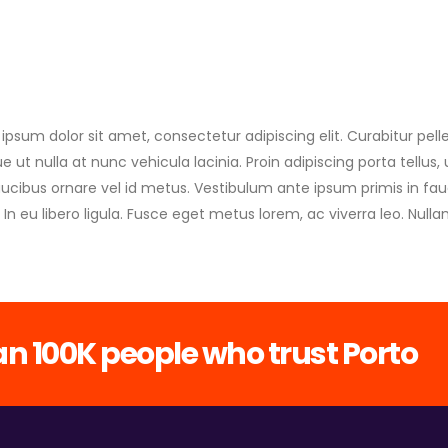
ipsum dolor sit amet, consectetur adipiscing elit. Curabitur pe
e ut nulla at nunc vehicula lacinia. Proin adipiscing porta tellus, 
faucibus ornare vel id metus. Vestibulum ante ipsum primis in fauc
 In eu libero ligula. Fusce eget metus lorem, ac viverra leo. Nulla
n 100K people who trust Porto