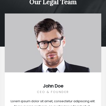
Our Legal Team
Janice Doe
John Doe
CEO & FOUNDER
LEAD ATTORNEY
Lorem ipsum dolor sit amet, consectetur adipiscing elit.
Lorem ipsum dolor sit amet, consectetur adipiscing elit.