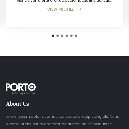
Nunc viverra erat orci, ac auctor lacus tincidunt ut...
Nunc viverra erat orci, ac auctor lacus tincidunt ut...
VIEW PROFILE
VIEW PROFILE
About Us
Lorem ipsum dolor sit amet, consectetur adipiscing elit. Nunc
viverra lorem ipsum erat orci, ac auctor lacus tincidunt ut...