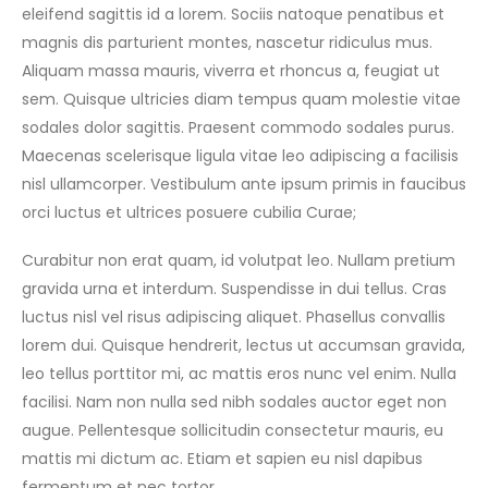
eleifend sagittis id a lorem. Sociis natoque penatibus et
magnis dis parturient montes, nascetur ridiculus mus.
Aliquam massa mauris, viverra et rhoncus a, feugiat ut
sem. Quisque ultricies diam tempus quam molestie vitae
sodales dolor sagittis. Praesent commodo sodales purus.
Maecenas scelerisque ligula vitae leo adipiscing a facilisis
nisl ullamcorper. Vestibulum ante ipsum primis in faucibus
orci luctus et ultrices posuere cubilia Curae;
Curabitur non erat quam, id volutpat leo. Nullam pretium
gravida urna et interdum. Suspendisse in dui tellus. Cras
luctus nisl vel risus adipiscing aliquet. Phasellus convallis
lorem dui. Quisque hendrerit, lectus ut accumsan gravida,
leo tellus porttitor mi, ac mattis eros nunc vel enim. Nulla
facilisi. Nam non nulla sed nibh sodales auctor eget non
augue. Pellentesque sollicitudin consectetur mauris, eu
mattis mi dictum ac. Etiam et sapien eu nisl dapibus
fermentum et nec tortor.