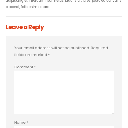
adipiscing et, interdum nec metus. Mauris ultricies, justo eu convallis
placerat, felis enim ornare.
Leave a Reply
Your email address will not be published.
Required
fields are marked
*
Comment
*
Name
*