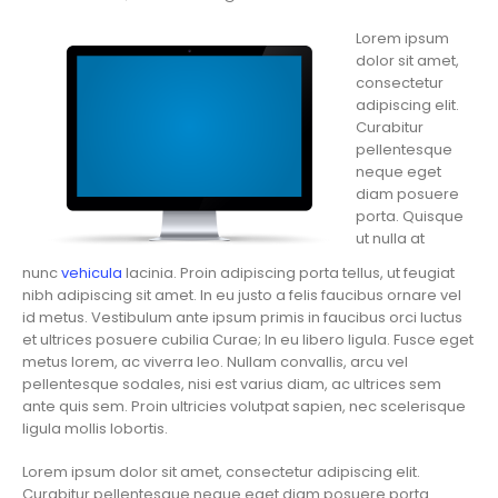
Lorem ipsum
dolor sit amet,
consectetur
adipiscing elit.
Curabitur
pellentesque
neque eget
diam posuere
porta. Quisque
ut nulla at
nunc
vehicula
lacinia. Proin adipiscing porta tellus, ut feugiat
nibh adipiscing sit amet. In eu justo a felis faucibus ornare vel
id metus. Vestibulum ante ipsum primis in faucibus orci luctus
et ultrices posuere cubilia Curae; In eu libero ligula. Fusce eget
metus lorem, ac viverra leo. Nullam convallis, arcu vel
pellentesque sodales, nisi est varius diam, ac ultrices sem
ante quis sem. Proin ultricies volutpat sapien, nec scelerisque
ligula mollis lobortis.
Lorem ipsum dolor sit amet, consectetur adipiscing elit.
Curabitur pellentesque neque eget diam posuere porta.