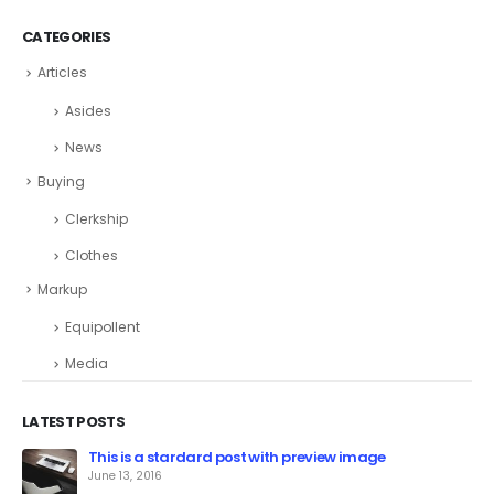
CATEGORIES
Articles
Asides
News
Buying
Clerkship
Clothes
Markup
Equipollent
Media
LATEST POSTS
This is a stardard post with preview image
June 13, 2016