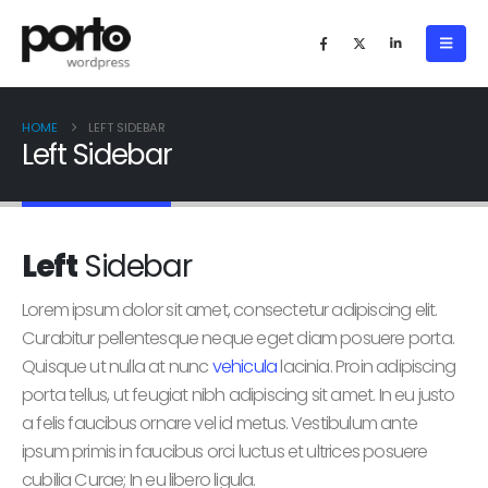
HOME
LEFT SIDEBAR
Left Sidebar
Left
Sidebar
Lorem ipsum dolor sit amet, consectetur adipiscing elit.
Curabitur pellentesque neque eget diam posuere porta.
Quisque ut nulla at nunc
vehicula
lacinia. Proin adipiscing
porta tellus, ut feugiat nibh adipiscing sit amet. In eu justo
a felis faucibus ornare vel id metus. Vestibulum ante
ipsum primis in faucibus orci luctus et ultrices posuere
cubilia Curae; In eu libero ligula.