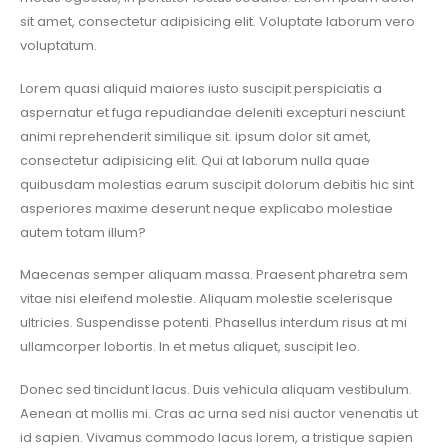
sit amet, consectetur adipisicing elit. Voluptate laborum vero
voluptatum.
Lorem quasi aliquid maiores iusto suscipit perspiciatis a
aspernatur et fuga repudiandae deleniti excepturi nesciunt
animi reprehenderit similique sit. ipsum dolor sit amet,
consectetur adipisicing elit. Qui at laborum nulla quae
quibusdam molestias earum suscipit dolorum debitis hic sint
asperiores maxime deserunt neque explicabo molestiae
autem totam illum?
Maecenas semper aliquam massa. Praesent pharetra sem
vitae nisi eleifend molestie. Aliquam molestie scelerisque
ultricies. Suspendisse potenti. Phasellus interdum risus at mi
ullamcorper lobortis. In et metus aliquet, suscipit leo.
Donec sed tincidunt lacus. Duis vehicula aliquam vestibulum.
Aenean at mollis mi. Cras ac urna sed nisi auctor venenatis ut
id sapien. Vivamus commodo lacus lorem, a tristique sapien