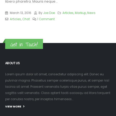
libero pharetra. Mauris neque...
March 13, 2016
By
Joe Doe
Articles
,
Markup
,
News
Articles
,
Chat
1 Comment
Get in Touch!
ABOUT US
Lorem ipsum dolor sit amet, consectetur adipiscing elit. Donec eu
pulvinar magna. Phasellus semper scelerisque purus, et semper nisl
lacinia sit amet. Praesent venenatis turpis vitae purus semper, eget
sagittis velit venenatis. Class aptent taciti sociosqu ad litora torquent
per conubia nostra, per inceptos himenaeos...
VIEW MORE