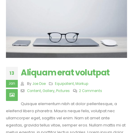
Aliquam erat volutpat
13
Jan
By
Joe Doe
Equipollent
,
Markup
Content
,
Gallery
,
Pictures
2 Comments
Quisque elementum nibh at dolor pellentesque, a
eleifend libero pharetra. Mauris neque felis, volutpat nec
ullamcorper eget, sagittis vel enim. Nam sit amet ante
egestas, gravida tellus vitae, semper eros. Nullam mattis mi at
metus egestas, in porttitor lectus sodales. Lorem ipsum dolor