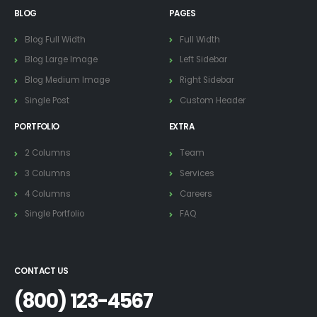
BLOG
PAGES
Blog Full Width
Full Width
Blog Large Image
Left Sidebar
Blog Medium Image
Right Sidebar
Single Post
Custom Header
PORTFOLIO
EXTRA
2 Columns
Team
3 Columns
Services
4 Columns
Careers
Single Portfolio
FAQ
CONTACT US
(800) 123-4567