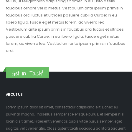
tellus, ut feugiat nibh adipiscing sit amet. In eu justo a felis
faucibus ornare vel id metus. Vestibulum ante ipsum primis in
faucibus orci luctus et ultrices posuere cubilia Curae; In eu
libero ligula. Fusce eget metus lorem, ac viverra leo.
Vestibulum ante ipsum primis in faucibus orci luctus et ultrices
posuere cubilia Curae; In eu libero ligula. Fusce eget metus
lorem, ac viverra leo. Vestibulum ante ipsum primis in faucibus
orci.
Get in Touch!
ABOUT US
Lorem ipsum dolor sit amet, consectetur adipiscing elit. Donec eu
pulvinar magna. Phasellus semper scelerisque purus, et semper nisl
lacinia sit amet. Praesent venenatis turpis vitae purus semper, eget
sagittis velit venenatis. Class aptent taciti sociosqu ad litora torquent