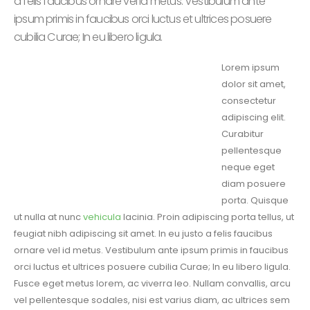
a felis faucibus ornare vel id metus. Vestibulum ante
ipsum primis in faucibus orci luctus et ultrices posuere
cubilia Curae; In eu libero ligula.
Lorem ipsum
dolor sit amet,
consectetur
adipiscing elit.
Curabitur
pellentesque
neque eget
diam posuere
porta. Quisque
ut nulla at nunc
vehicula
lacinia. Proin adipiscing porta tellus, ut
feugiat nibh adipiscing sit amet. In eu justo a felis faucibus
ornare vel id metus. Vestibulum ante ipsum primis in faucibus
orci luctus et ultrices posuere cubilia Curae; In eu libero ligula.
Fusce eget metus lorem, ac viverra leo. Nullam convallis, arcu
vel pellentesque sodales, nisi est varius diam, ac ultrices sem