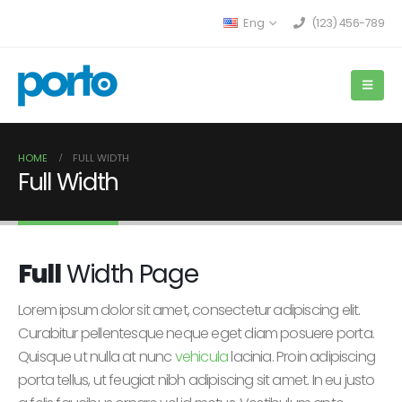
Eng
(123) 456-789
HOME
FULL WIDTH
Full Width
Full
Width Page
Lorem ipsum dolor sit amet, consectetur adipiscing elit.
Curabitur pellentesque neque eget diam posuere porta.
Quisque ut nulla at nunc
vehicula
lacinia. Proin adipiscing
porta tellus, ut feugiat nibh adipiscing sit amet. In eu justo