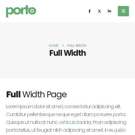
HOME
FULL WIDTH
Full Width
Full
Width Page
Lorem ipsum dolor sit amet, consectetur adipiscing elit.
Curabitur pellentesque neque eget diam posuere porta.
Quisque ut nulla at nunc
vehicula
lacinia. Proin adipiscing
porta tellus, ut feugiat nibh adipiscing sit amet. In eu justo