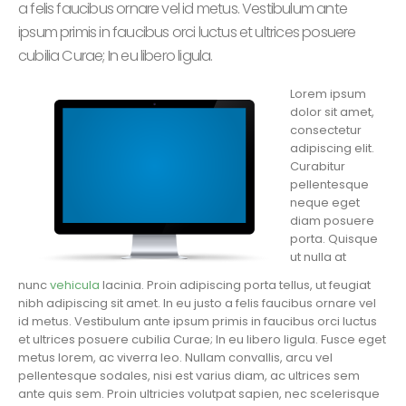
a felis faucibus ornare vel id metus. Vestibulum ante
ipsum primis in faucibus orci luctus et ultrices posuere
cubilia Curae; In eu libero ligula.
Lorem ipsum
dolor sit amet,
consectetur
adipiscing elit.
Curabitur
pellentesque
neque eget
diam posuere
porta. Quisque
ut nulla at
nunc
vehicula
lacinia. Proin adipiscing porta tellus, ut feugiat
nibh adipiscing sit amet. In eu justo a felis faucibus ornare vel
id metus. Vestibulum ante ipsum primis in faucibus orci luctus
et ultrices posuere cubilia Curae; In eu libero ligula. Fusce eget
metus lorem, ac viverra leo. Nullam convallis, arcu vel
pellentesque sodales, nisi est varius diam, ac ultrices sem
ante quis sem. Proin ultricies volutpat sapien, nec scelerisque