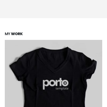
Lorem ipsum dolor sit amet, coctetur adipiscing elit.
MY
WORK