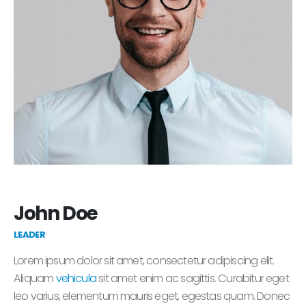
John Doe
LEADER
Lorem ipsum dolor sit amet, consectetur adipiscing elit.
Aliquam
vehicula
sit amet enim ac sagittis. Curabitur eget
leo varius, elementum mauris eget, egestas quam. Donec