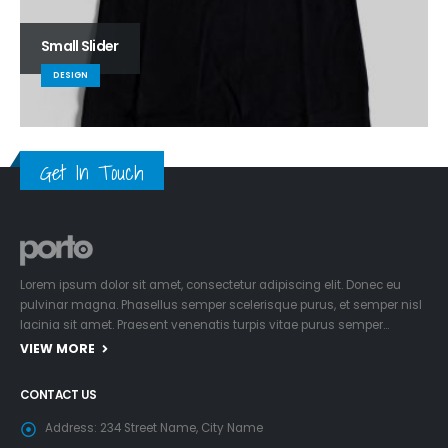
Small Slider
DESIGN
Get In Touch
Lorem ipsum dolor sit amet, consectetur adipiscing elit. Donec eu
pulvinar magna. Phasellus semper scelerisque purus, et semper nisl
lacinia sit amet. Praesent venenatis turpis vitae purus semper…
VIEW MORE
CONTACT US
Address:
234 Street Name, City Name