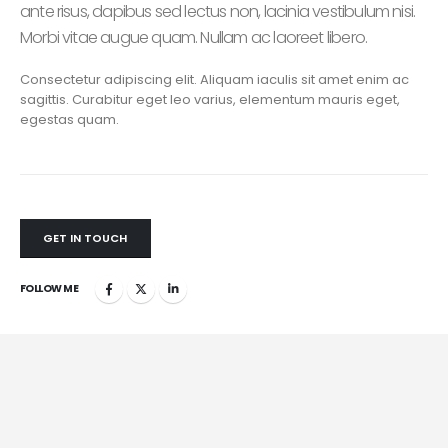
ante risus, dapibus sed lectus non, lacinia vestibulum nisi.
Morbi vitae augue quam. Nullam ac laoreet libero.
Consectetur adipiscing elit. Aliquam iaculis sit amet enim ac
sagittis. Curabitur eget leo varius, elementum mauris eget,
egestas quam.
GET IN TOUCH
FOLLOW ME