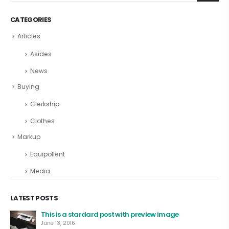
CATEGORIES
Articles
Asides
News
Buying
Clerkship
Clothes
Markup
Equipollent
Media
LATEST POSTS
This is a stardard post with preview image
June 13, 2016