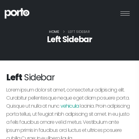
HOME
LEFT SIDEBAR
Left Sidebar
Left
Sidebar
Lorem ipsum dolor sit amet, consectetur adipiscing elit.
Curabitur pellentesque neque eget diam posuere porta.
Quisque ut nulla at nunc
vehicula
lacinia. Proin adipiscing
porta tellus, ut feugiat nibh adipiscing sit amet. In eu justo
a felis faucibus ornare vel id metus. Vestibulum ante
ipsum primis in faucibus orci luctus et ultrices posuere
cubilia Curae; In eu libero ligula.